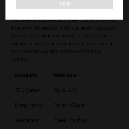
Wirkung
NEIN
Das Geschmacksspektrum dieser Sorte reicht von
intensiven Dieselnoten bis hin zu einem fruchtigen
Aroma. Die Wirkung der Royal Gorilla Automatic ist
euphorisch und stark entspannend, was sie ideal
für alle macht, die eine kraftvolle Erfahrung
suchen.
Kategorie
Merkmale
THC-Gehalt
Bis zu 20%
Ertrag Indoor
Bis zu 400g/m²
Geschmack
Diesel, Fruchtig