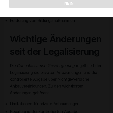
NEIN
Kontrolle der Substanzqualität
Erhöhung des Gesundheitsschutzes
Förderung von Bildungsmaßnahmen
Wichtige Änderungen
seit der Legalisierung
Die
Cannabissamen Gesetzgebung
regelt seit der
Legalisierung die privaten Anbaumengen und die
kontrollierte Abgabe über Nichtgewerbliche
Anbauvereinigungen. Zu den wichtigsten
Änderungen gehören:
Limitationen für private Anbaumengen
Regulierung der kontrollierten Abgabe