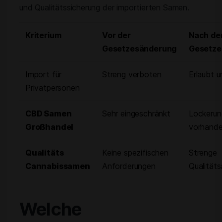
und Qualitätssicherung der importierten Samen.
Kriterium
Vor der
Nach de
Gesetzesänderung
Gesetze
Import für
Streng verboten
Erlaubt u
Privatpersonen
CBD Samen
Sehr eingeschränkt
Lockerun
Großhandel
vorhand
Qualitäts
Keine spezifischen
Strenge
Cannabissamen
Anforderungen
Qualität
Welche