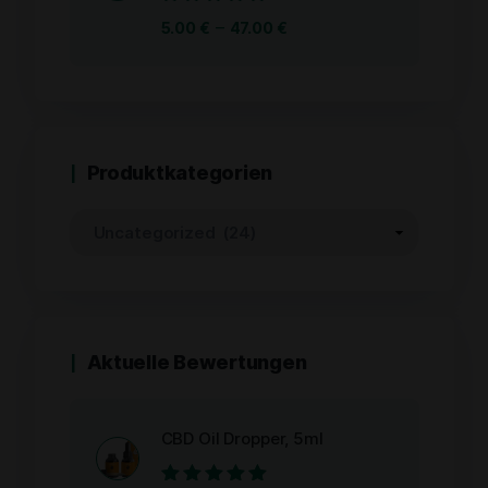
Bewertet
–
5.00
€
47.00
€
mit
0
von
5
Produktkategorien
Aktuelle Bewertungen
CBD Oil Dropper, 5ml