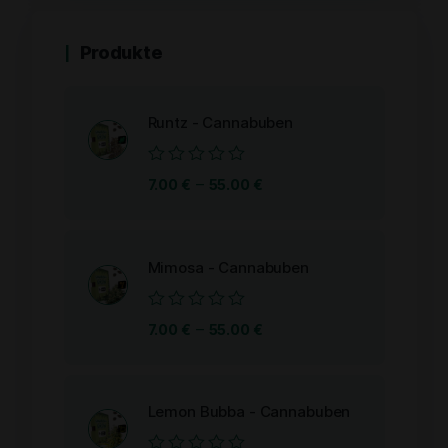
Produkte
Runtz - Cannabuben
Bewertet
–
7.00
€
55.00
€
mit
0
von
5
Mimosa - Cannabuben
Bewertet
–
7.00
€
55.00
€
mit
0
von
5
Lemon Bubba - Cannabuben