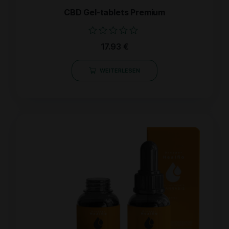
CBD Gel-tablets Premium
Bewertet
17.93
€
mit
0
von
WEITERLESEN
5