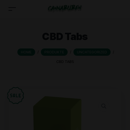
CBD Tabs
HOME
/
PRODUKTE
/
UNCATEGORIZED
/
CBD TABS