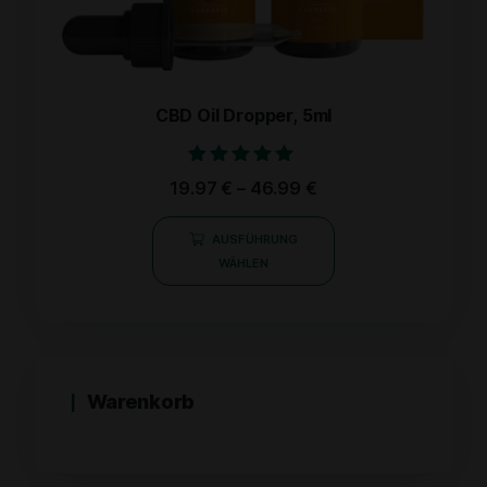
CBD Oil Dropper, 5ml
Bewertet mit
19.97
€
–
46.99
€
5.00
von 5
AUSFÜHRUNG
WÄHLEN
Warenkorb