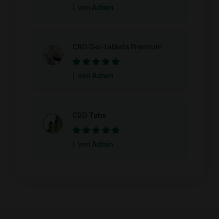
Bewertet mit
5
von Admin
von 5
CBD Gel-tablets Premium
Bewertet mit
5
von Admin
von 5
CBD Tabs
Bewertet mit
5
von Admin
von 5