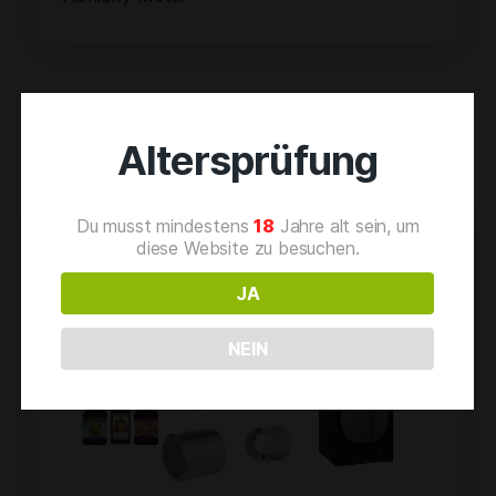
Related products
Altersprüfung
Du musst mindestens
18
Jahre alt sein, um
diese Website zu besuchen.
JA
NEIN