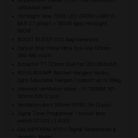
cultivation tent
HortiLight June 720W LED GROW LAMP 6-
BAR 2.7 µmol/J + 600W Ignis HortiLight
600W
BOOST BUDDY CO2 Bag Generator
Carbon filter Prima Klima Eco Line 125mm
360-480 m3/H
Extractor TT 125mm Dual Fan 220-280m3/h
ROYALROOM® Ratchet Hangers/ hooks,
Light Adjustable Hangers | support up to 68kg
Universal ventilation clamp – FI 150MM 141-
165mm 6IN (2 pcs)
Ventilation duct 150mm SPIRO 1m (3 pcs)
Digital Timer Programmer – socket time
switch DTU03 / LXU02
GALAXYFARM HTC-1 Digital Temperature &
Humidity Meter