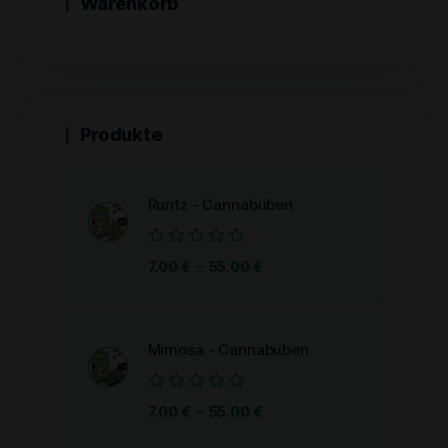
Warenkorb
Produkte
Runtz - Cannabuben
Bewertet
–
7.00
€
55.00
€
mit
0
von
5
Mimosa - Cannabuben
Bewertet
–
7.00
€
55.00
€
mit
0