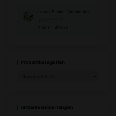
von
5
Lemon Bubba - Cannabuben
Bewertet
–
5.00
€
47.00
€
mit
0
von
5
Produktkategorien
Aktuelle Bewertungen