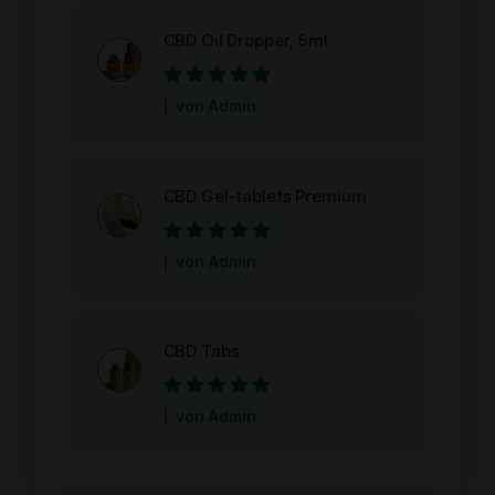
CBD Oil Dropper, 5ml
Bewertet mit
5
von Admin
von 5
CBD Gel-tablets Premium
Bewertet mit
5
von Admin
von 5
CBD Tabs
Bewertet mit
5
von Admin
von 5