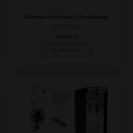
Growbox Set Starter – Cannabuben
Bewertet
389.90
€
mit
0
von
WEITERLESEN
5