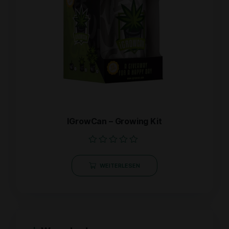
IGrowCan – Growing Kit
Bewertet
mit
WEITERLESEN
0
von
5