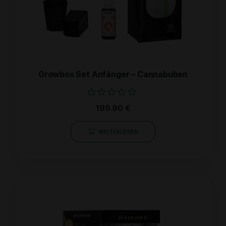
Growbox Set Anfänger – Cannabuben
Bewertet
199.90
€
mit
0
von
WEITERLESEN
5