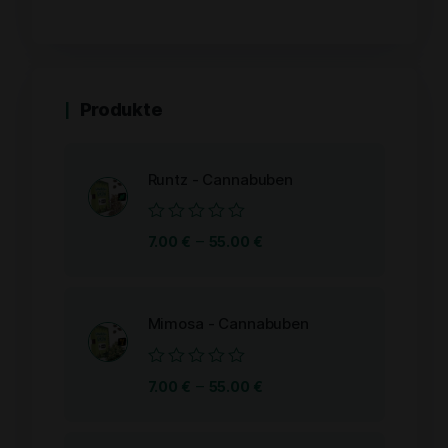
Produkte
Runtz - Cannabuben
Bewertet
–
7.00
€
55.00
€
mit
0
von
5
Mimosa - Cannabuben
Bewertet
–
7.00
€
55.00
€
mit
0
von
5