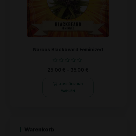
Narcos Blackbeard Feminized
Bewertet
25.00
€
–
35.00
€
mit
0
von
AUSFÜHRUNG
5
WÄHLEN
Warenkorb