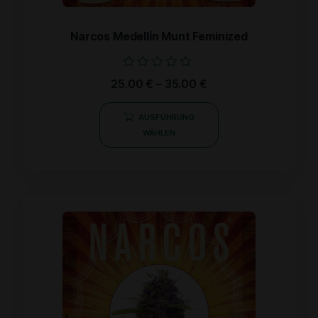
Narcos Medellín Munt Feminized
Bewertet
25.00
€
–
35.00
€
mit
0
von
AUSFÜHRUNG
5
WÄHLEN