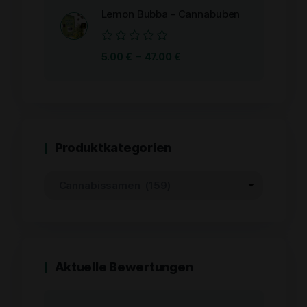
Lemon Bubba - Cannabuben
Bewertet
–
5.00
€
47.00
€
mit
0
von
5
Produktkategorien
Aktuelle Bewertungen