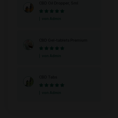
CBD Oil Dropper, 5ml
Bewertet mit
5
von Admin
von 5
CBD Gel-tablets Premium
Bewertet mit
5
von Admin
von 5
CBD Tabs
Bewertet mit
5
von Admin
von 5