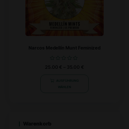
Narcos Medellín Munt Feminized
Bewertet
25.00
€
–
35.00
€
mit
0
von
AUSFÜHRUNG
5
WÄHLEN
Warenkorb