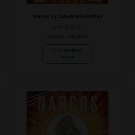
Narcos La Catedral Feminized
Bewertet
25.00
€
–
35.00
€
mit
0
von
AUSFÜHRUNG
5
WÄHLEN