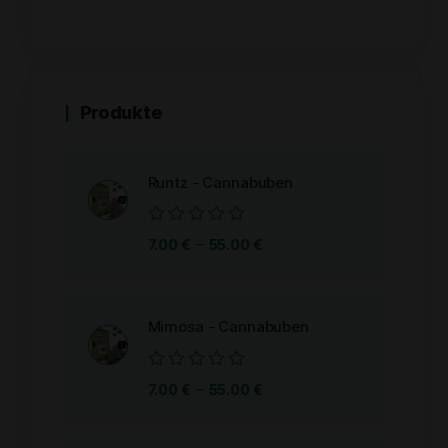
Produkte
Runtz - Cannabuben
Bewertet
–
7.00
€
55.00
€
mit
0
von
5
Mimosa - Cannabuben
Bewertet
–
7.00
€
55.00
€
mit
0
von
5