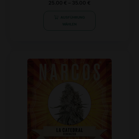
25.00
€
–
35.00
€
mit
0
von
AUSFÜHRUNG
5
WÄHLEN