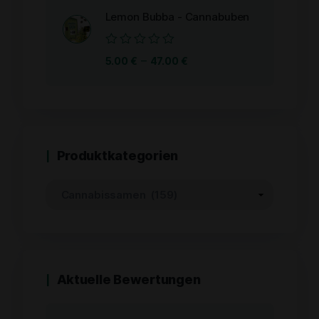
Lemon Bubba - Cannabuben
Bewertet
–
5.00
€
47.00
€
mit
0
von
5
Produktkategorien
Aktuelle Bewertungen