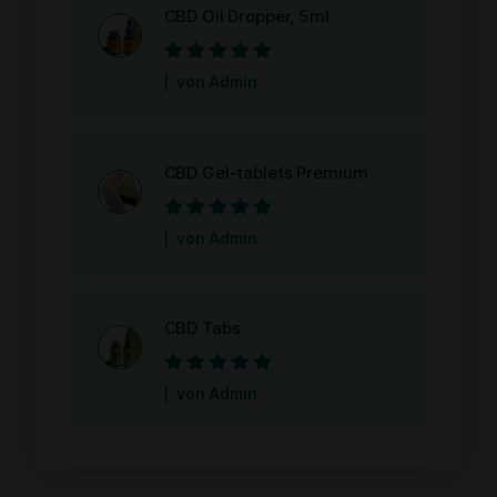
CBD Oil Dropper, 5ml
Bewertet mit
5
von Admin
von 5
CBD Gel-tablets Premium
Bewertet mit
5
von Admin
von 5
CBD Tabs
Bewertet mit
5
von Admin
von 5