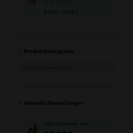
Bewertet
–
5.00
€
47.00
€
mit
0
von
5
Produktkategorien
Aktuelle Bewertungen
CBD Oil Dropper, 5ml