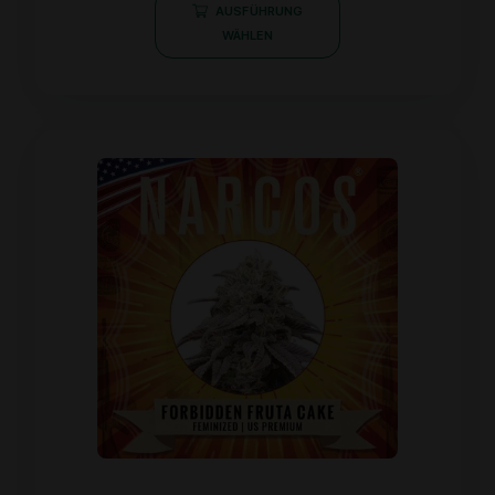
von
AUSFÜHRUNG
5
WÄHLEN