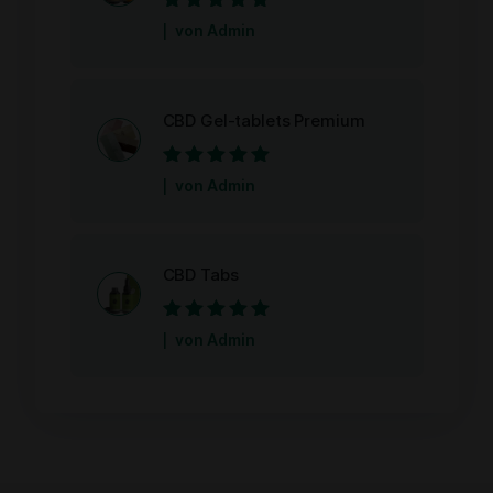
Bewertet mit
5
von Admin
von 5
CBD Gel-tablets Premium
Bewertet mit
5
von Admin
von 5
CBD Tabs
Bewertet mit
5
von Admin
von 5