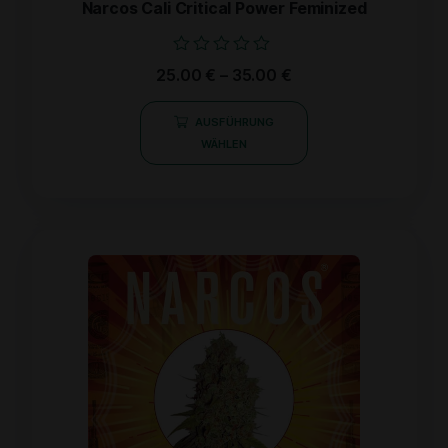
Narcos Cali Critical Power Feminized
Bewertet
25.00
€
–
35.00
€
mit
0
von
AUSFÜHRUNG
5
WÄHLEN