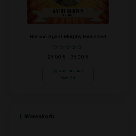
Narcos Agent Murphy Feminized
Bewertet
25.00
€
–
35.00
€
mit
0
von
AUSFÜHRUNG
5
WÄHLEN
Warenkorb