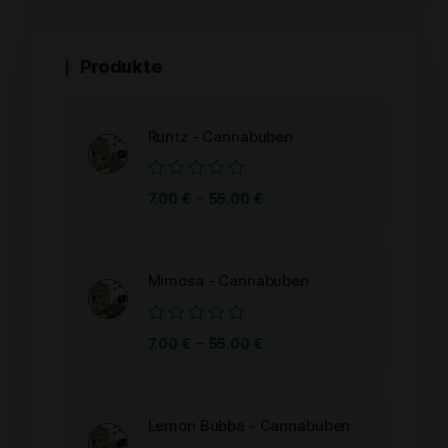
Produkte
Runtz - Cannabuben
Bewertet
–
7.00
€
55.00
€
mit
0
von
5
Mimosa - Cannabuben
Bewertet
–
7.00
€
55.00
€
mit
0
von
5
Lemon Bubba - Cannabuben