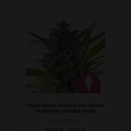
Royal Queen Seeds Green Gelato
feminized cannabis seeds
Bewertet
25.00
€
–
35.00
€