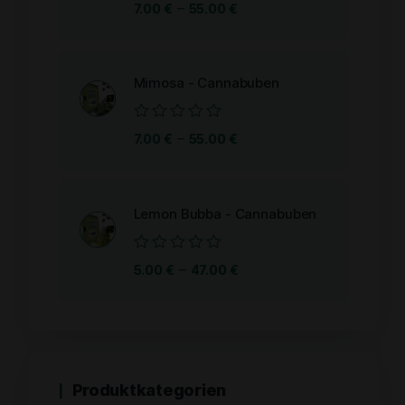
Bewertet
–
7.00
€
55.00
€
mit
0
von
5
Mimosa - Cannabuben
Bewertet
–
7.00
€
55.00
€
mit
0
von
5
Lemon Bubba - Cannabuben
Bewertet
–
5.00
€
47.00
€
mit
0
von
5
Produktkategorien