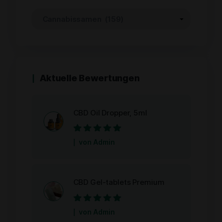
Aktuelle Bewertungen
CBD Oil Dropper, 5ml
Bewertet mit
5
von Admin
von 5
CBD Gel-tablets Premium
Bewertet mit
5
von Admin
von 5