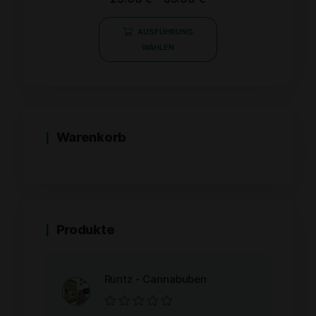
mit
0
von
AUSFÜHRUNG
5
WÄHLEN
Warenkorb
Produkte
Runtz - Cannabuben