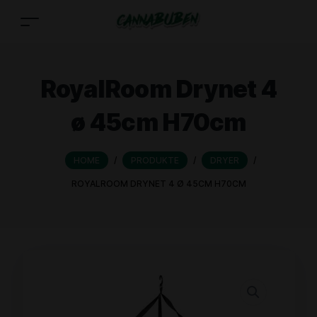
RoyalRoom Drynet 4
ø 45cm H70cm
HOME
/
PRODUKTE
/
DRYER
/
ROYALROOM DRYNET 4 Ø 45CM H70CM