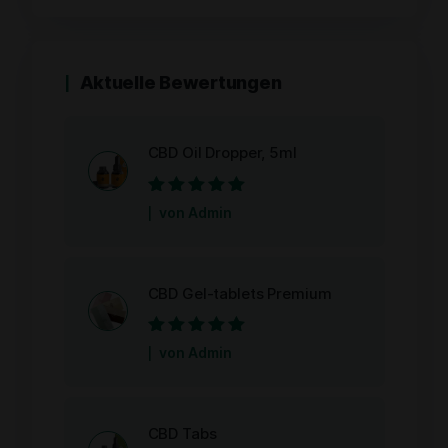
Aktuelle Bewertungen
CBD Oil Dropper, 5ml
Bewertet mit
5
von Admin
von 5
CBD Gel-tablets Premium
Bewertet mit
5
von Admin
von 5
CBD Tabs