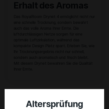
Erhalt des Aromas
Das RoyalRoom Drynet 4 ermöglicht nicht nur
eine schnelle Trocknung, sondern bewahrt
auch das volle Aroma Ihrer Ernte. Die
luftdurchlässigen Netze sorgen für eine
optimale Luftzirkulation, während das
kompakte Design Platz spart. Erleben Sie, wie
Ihr Trocknungsergebnis nicht nur schnell,
sondern auch aromatisch und frisch bleibt.
Mit diesem Drynet bewahren Sie die Qualität
Ihrer Ernte.
Related products
Altersprüfung