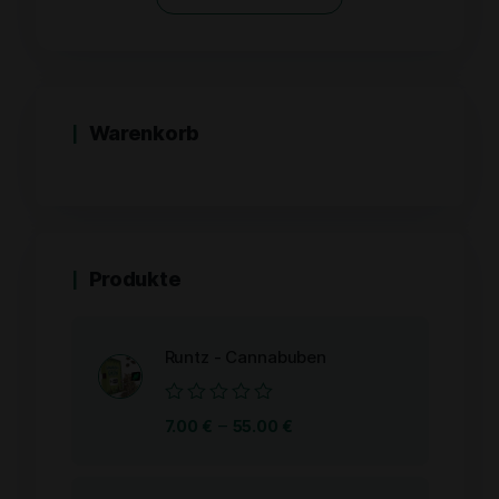
5
Warenkorb
Produkte
Runtz - Cannabuben
Bewertet
–
7.00
€
55.00
€
mit
0
von
5