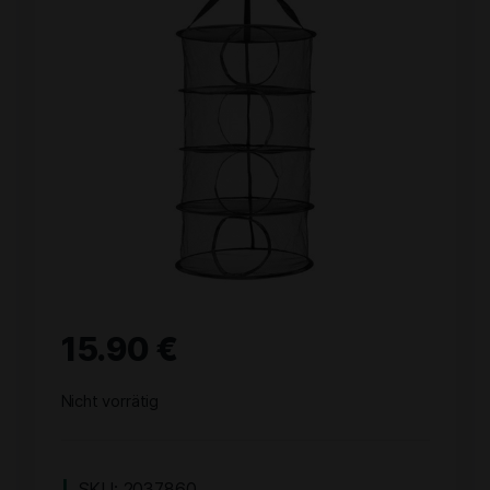
15.90
€
Nicht vorrätig
SKU:
2037860