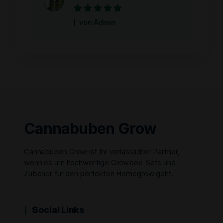
Bewertet mit
5
von Admin
von 5
Cannabuben Grow
Cannabuben Grow ist Ihr verlässlicher Partner,
wenn es um hochwertige Growbox-Sets und
Zubehör für den perfekten Homegrow geht.
Social Links