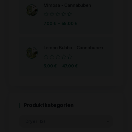
Mimosa - Cannabuben
Bewertet
–
7.00
€
55.00
€
mit
0
von
5
Lemon Bubba - Cannabuben
Bewertet
–
5.00
€
47.00
€
mit
0
von
5
Produktkategorien