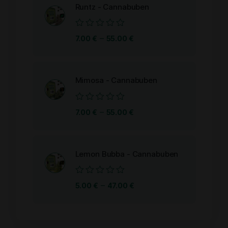
Runtz - Cannabuben
Bewertet
–
7.00
€
55.00
€
mit
0
von
5
Mimosa - Cannabuben
Bewertet
–
7.00
€
55.00
€
mit
0
von
5
Lemon Bubba - Cannabuben
Bewertet
–
5.00
€
47.00
€
mit
0
von
5