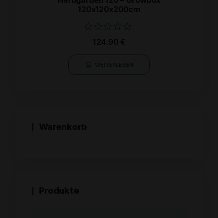
120x120x200cm
Bewertet
124.90
€
mit
0
von
WEITERLESEN
5
Warenkorb
Produkte