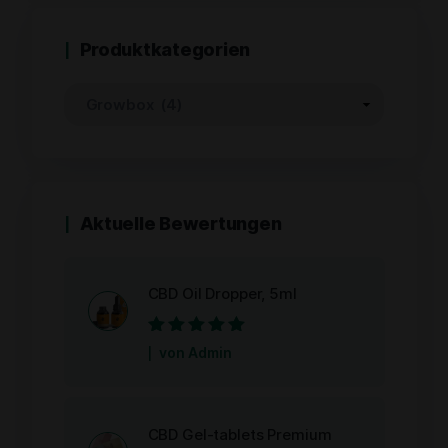
Produktkategorien
Aktuelle Bewertungen
CBD Oil Dropper, 5ml
Bewertet mit
5
von Admin
von 5
CBD Gel-tablets Premium