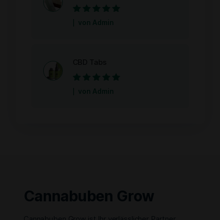
Bewertet mit
5
von Admin
von 5
CBD Tabs
Bewertet mit
5
von Admin
von 5
Cannabuben Grow
Cannabuben Grow ist Ihr verlässlicher Partner,