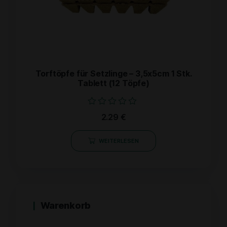
Torftöpfe für Setzlinge – 3,5x5cm 1 Stk.
Tablett (12 Töpfe)
Bewertet
2.29
€
mit
0
von
WEITERLESEN
5
Warenkorb