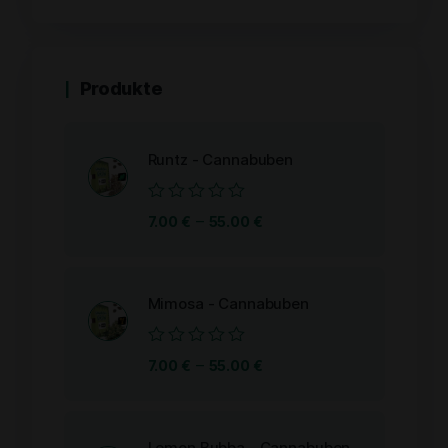
Produkte
Runtz - Cannabuben
Bewertet
–
7.00
€
55.00
€
mit
0
von
5
Mimosa - Cannabuben
Bewertet
–
7.00
€
55.00
€
mit
0
von
5
Lemon Bubba - Cannabuben