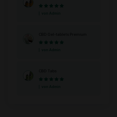
Bewertet mit
5
von Admin
von 5
CBD Gel-tablets Premium
Bewertet mit
5
von Admin
von 5
CBD Tabs
Bewertet mit
5
von Admin
von 5