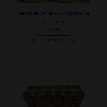
Tablett mit Löchern 37,5 x 23 x H 6 cm
Bewertet
14.99
€
mit
0
von
WEITERLESEN
5