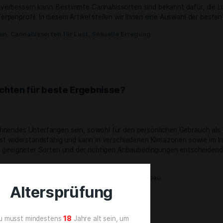
August 2024
s auf die Sexualität werden bereits seit Jahrtausenden disk
Sexleben verbessern kann. Bestimmte Cannabissorten sind be
 ihrem Terpenprofil. In diesem Artikel stellen wir Ihnen ei
abis-Sorten
,
Cannabissorten für Lust
,
Sexuelle Erregung
Was beachten für beste Ergebnisse?
Juli 2024
ann ein lohnendes Unterfangen sein, sowohl für den persön
ie Pflanze ist widerstandsfähig und kann in verschiedenen 
 die Auswahl geeigneter Sorten und der richtigen Anbaubedi