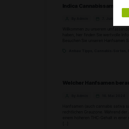
von […]
Cannabis-Sorten
,
Can
Indica Cannabissa
By Admin
7. J
Willkommen zu unserem um
haben, hier finden Sie we
Besuchen Sie unseren Han
Anbau Tipps
,
Cannabi