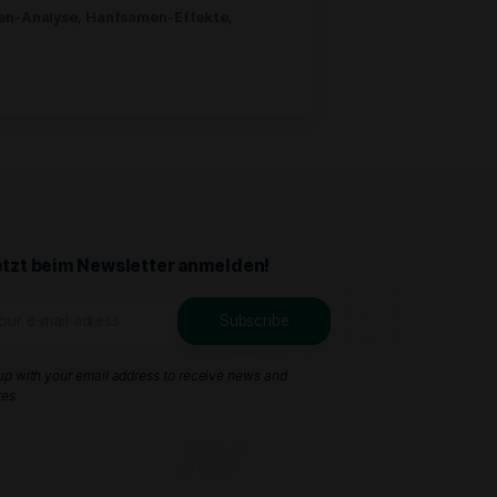
en genannt) befinden sich in Deutschland in einer
halt unter 0,2% erlaubt ist, liegen Hanfsorten mit
chiede zwischen Hanf und Cannabis sowie die geltenden
 Legalität
,
Hanfsamen-Analyse
,
Hanfsamen-Effekte
,