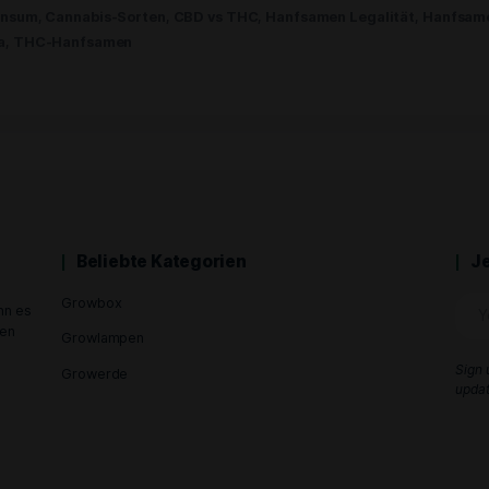
n berauscht? Entdecken Sie die Wahrheit
 Mai 2024
 sativa samen, marijuana samen oder psychoaktive hanfsam
hrend der Anbau und Verkauf von Nutzhanf mit einem THC-Ge
 in einer rechtlichen Grauzone. Es ist wichtig, die Unters
annabis-Konsum
,
Cannabis-Sorten
,
CBD vs THC
,
Hanfsamen
ca vs Sativa
,
THC-Hanfsamen