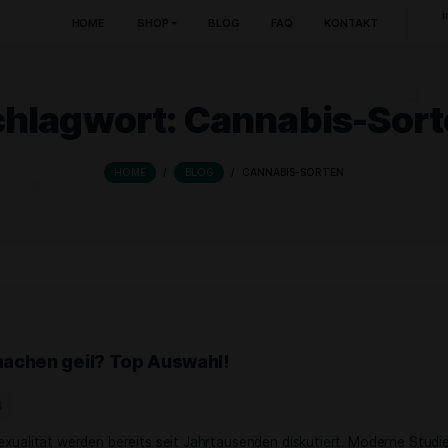
HOME
SHOP
BLOG
FAQ
Schlagwort:
Cannab
HOME
/
BLOG
/
CANNABIS-S
orten machen geil? Top Auswahl!