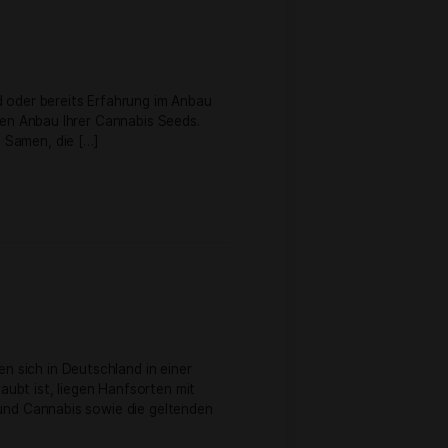
au
e ein Einsteiger sind oder bereits Erfahrung im Anbau
ps für den erfolgreichen Anbau Ihrer Cannabis Seeds.
litativ hochwertigen Samen, die […]
swahl