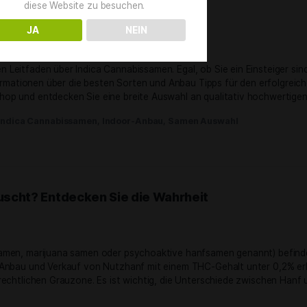
nabispflanzen
,
Erntevorbereitung
,
Growtipps
,
Indoor-Anb
Altersprüfung
Du musst mindestens
18
Jahre alt sein, um
diese Website zu besuchen.
men – Top Sorten & Anbau Tipps
JA
NEIN
uli 2024
fassenden Leitfaden über Indica Cannabissamen. Egal, ob Si
rtvolle Informationen über die besten Sorten und Anbau Tip
fsamen Shop und entdecken Sie eine breite Auswahl an qua
s-Sorten
,
Indica Cannabissamen
,
Indoor-Anbau
,
Samen Au