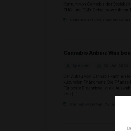
By Admin
2. 
Cannabis und sein Einflus
Konsum von Cannabis das 
THC- und CBD-Gehalt sowie
Beliebte Sativas
,
Cann
Cannabis Anbau: 
By Admin
20. 
Der Anbau von Cannabis k
kulturellen Phänomens. D
Für beste Ergebnisse ist