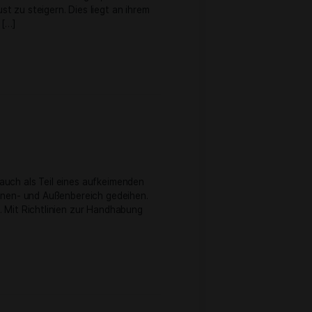
utiert. Moderne Studien scheinen zu belegen, dass der
kannt dafür, die Lust zu steigern. Dies liegt an ihrem
ne Auswahl der besten […]
lichen Gebrauch als auch als Teil eines aufkeimenden
Klimazonen sowie im Innen- und Außenbereich gedeihen.
ngungen entscheidend. Mit Richtlinien zur Handhabung