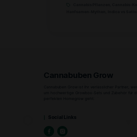
Welcher Hanfsame
By Admin
16.
Hanfsamen (auch cannabis
rechtlichen Grauzone. Wä
einem höheren THC-Gehalt
[…]
Cannabis Pflanzen
,
C
Hanfsamen-Mythen
,
Indi