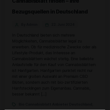
Cannabisblatt finden – Ihre
Bezugsquellen in Deutschland
By Admin
22. Juni 2024
In Deutschland bieten sich mehrere
Möglichkeiten, Cannabisblätter legal zu
erwerben. Ob für medizinische Zwecke oder als
Lifestyle-Produkt, das Interesse an
Cannabisblättern wächst stetig. Eine beliebte
Anlaufstelle für den Kauf von Cannabisblättern
ist Hanfgarten. Hanfgarten punktet nicht nur
mit einer großen Auswahl an Premium CBD
Blüten, sondern auch mit bio-zertifizierten
Hanfstecklingen zum Eigenanbau. Cannabis,
besser bekannt […]
Bio Cannabisblatt Anbieter Deutschland
,