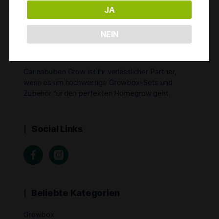
JA
NEIN
Cannabuben Grow
Cannabuben Grow ist Ihr verlässlicher Partner,
wenn es um hochwertige Growbox-Sets und
Zubehör für den perfekten Homegrow geht.
Social Links
Beliebte Kategorien
Growbox