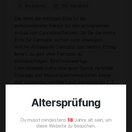
By Admin
20. Juli 2024
Die Wahl der richtigen Erde ist ein
entscheidender Faktor für den erfolgreichen
Anbau von Cannabispflanzen. Ob Sie die beste
Erde für Cannabis suchen oder überlegen,
welche Anbauerde Cannabis den besten Ertrag
liefert, es gibt viele Faktoren zu
berücksichtigen. Eine hochwertige
Cannabiserde sollte eine gute Textur, optimale
Drainage und Wasserspeicherkapazität sowie
den passenden pH-Wert und ausreichende […]
Cannabispflanzen
Erdeauswahl
,
,
Altersprüfung
Pflanzenerde
Du musst mindestens
18
Jahre alt sein, um
diese Website zu besuchen.