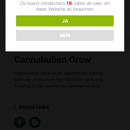
Topfmaterialien
Du musst mindestens
18
Jahre alt sein, um
diese Website zu besuchen.
JA
NEIN
Cannabuben Grow
Cannabuben Grow ist Ihr verlässlicher Partner,
wenn es um hochwertige Growbox-Sets und
Zubehör für den perfekten Homegrow geht.
Social Links