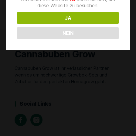
diese Website zu besuchen.
JA
NEIN
Cannabuben Grow
Cannabuben Grow ist Ihr verlässlicher Partner,
wenn es um hochwertige Growbox-Sets und
Zubehör für den perfekten Homegrow geht.
Social Links