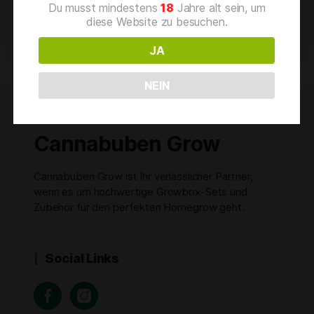
Cannabissorten
Du musst mindestens
18
Jahre alt sein, um
diese Website zu besuchen.
JA
NEIN
Cannabuben Grow
Cannabuben Grow ist Ihr verlässlicher Partner,
wenn es um hochwertige Growbox-Sets und
Zubehör für den perfekten Homegrow geht.
Social Links