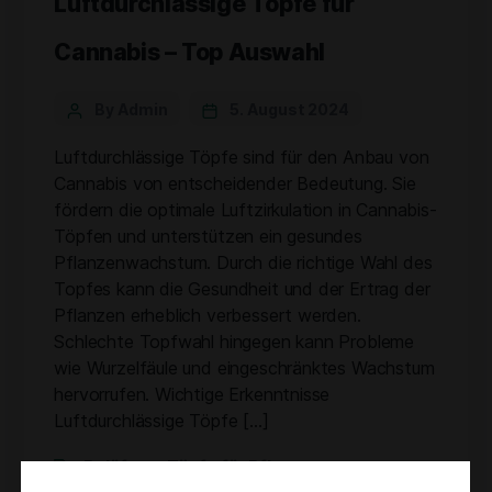
Luftdurchlässige Töpfe für
Cannabis – Top Auswahl
By Admin
5. August 2024
Luftdurchlässige Töpfe sind für den Anbau von
Cannabis von entscheidender Bedeutung. Sie
fördern die optimale Luftzirkulation in Cannabis-
Töpfen und unterstützen ein gesundes
Pflanzenwachstum. Durch die richtige Wahl des
Topfes kann die Gesundheit und der Ertrag der
Pflanzen erheblich verbessert werden.
Schlechte Topfwahl hingegen kann Probleme
wie Wurzelfäule und eingeschränktes Wachstum
hervorrufen. Wichtige Erkenntnisse
Luftdurchlässige Töpfe […]
Belüftete Töpfe für Pflanzen
,