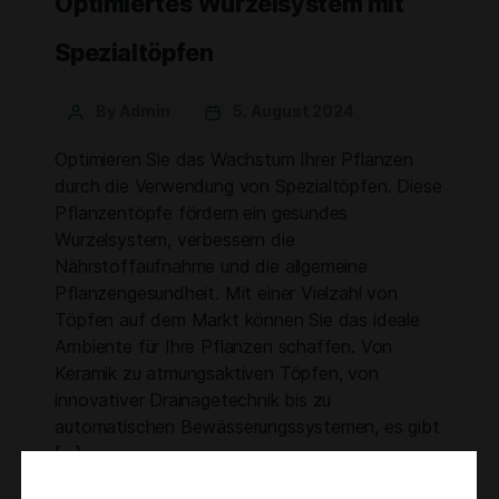
Optimiertes Wurzelsystem mit
Spezialtöpfen
By Admin
5. August 2024
Optimieren Sie das Wachstum Ihrer Pflanzen
durch die Verwendung von Spezialtöpfen. Diese
Pflanzentöpfe fördern ein gesundes
Wurzelsystem, verbessern die
Nährstoffaufnahme und die allgemeine
Pflanzengesundheit. Mit einer Vielzahl von
Töpfen auf dem Markt können Sie das ideale
Ambiente für Ihre Pflanzen schaffen. Von
Keramik zu atmungsaktiven Töpfen, von
innovativer Drainagetechnik bis zu
automatischen Bewässerungssystemen, es gibt
[…]