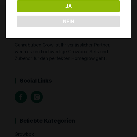
JA
NEIN
Cannabuben Grow
Cannabuben Grow ist Ihr verlässlicher Partner,
wenn es um hochwertige Growbox-Sets und
Zubehör für den perfekten Homegrow geht.
Social Links
Beliebte Kategorien
Growbox