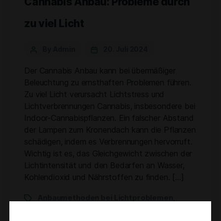
Cannabis Anbau: Probleme durch
zu viel Licht
By Admin
20. Juli 2024
Der Cannabis Anbau kann bei übermäßiger
Beleuchtung zu ernsthaften Problemen führen.
Zu viel Licht verursacht Lichtstress und
Lichtverbrennungen Cannabis, insbesondere bei
Indoor-Cannabispflanzen. Ein falscher Abstand
der Lampen zum Kronendach kann die Pflanzen
schädigen, indem es Verbrennungen hervorruft.
Wichtig ist es, das Gleichgewicht zwischen der
Lichtintensität und den Bedarfen an Wasser,
Kohlendioxid und Nährstoffen zu finden. […]
Anbaumethoden bei Lichtproblemen
,
Grow-Lampe im Cannabis-Anbau
Lichtbedarf
,