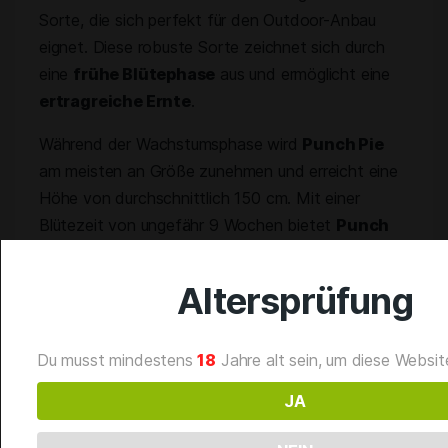
Sorte, die sich perfekt für den Outdoor-Anbau
eignet. Diese robuste Sorte zeichnet sich durch
eine
frühe Blütephase
aus und ermöglicht eine
ertragreiche Ernte
.
Während der Wachstumsphase wird
Punch Pie
am meisten an Größe zunehmen und erreicht eine
Höhe von durchschnittlich 150 cm. Mit einer
Blütezeit von ungefähr 9 Wochen bietet
Punch
Pie
eine
ertragreiche Ernte
von bis zu 750 g
pro Pflanze.
Altersprüfung
Als
indicalastiger Hybrid
enthält Punch Pie
einen THC-Gehalt von 22%. Dieser hybride
Du musst mindestens
18
Jahre alt sein, um diese Websi
Einfluss verleiht der Sorte ein einzigartiges High –
JA
euphorisch und entspannend zugleich. Darüber
hinaus besitzt Punch Pie ein aromatisches Profil