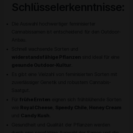
Schlüsselerkenntnisse:
Die Auswahl hochwertiger feminisierter
Cannabissamen ist entscheidend für den Outdoor-
Anbau.
Schnell wachsende Sorten und
widerstandsfähige Pflanzen
sind ideal für eine
gesunde Outdoor-Kultur
.
Es gibt eine Vielzahl von feminisierten Sorten mit
zuverlässiger Genetik und robustem Cannabis-
Saatgut.
Für
frühe Ernten
eignen sich frühblühende Sorten
wie
Royal Cheese
,
Speedy Chile
,
Honey Cream
und
Candy Kush
.
Gesundheit und Qualität der Pflanzen werden
durch eine sorgfältige Auswahl der Samen und die