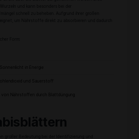
erwandeln. Ein unverzichtbarer Prozess für das Pflanzenw
nd Kohlendioxid
befinden sich auf der Unterseite der Blätter und spielen e
 Gasaustauschs. Sie ermöglichen das Einströmen von Kohlend
 gesunde
cannabisblattstruktur
fördert die Effizienz der
it der Pflanze.
r Nährstoffe direkt über die Blätter aufgenommen werden. D
e über die Wurzeln und kann besonders bei der
um Nährstoffmängel schnell zu beheben. Aufgrund ihrer große