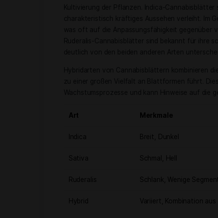
Oberfläche sind Cannabisblätter hervo
die Pflanzengesundheit zu fördern.
Hier ist eine Übersicht der Funktionen i
Funktion
Besch
Photosynthese
Umwand
Gasaustausch
Regulie
Nährstoffaufnahme
Direkt
Arten Von Ca