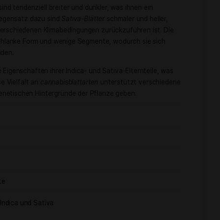
rragend geeignet, um Nährstoffe direkt zu absorbieren und
n tabellarischer Form:
reibung
lung von Sonnenlicht in Energie
rung von Kohlendioxid und Sauerstoff
e Aufnahme von Nährstoffen durch Blattdüngung
nnabisblättern