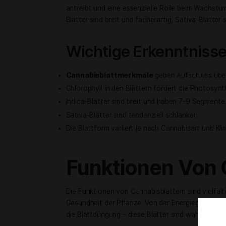
By Admin
22. Juni 2024
Cannabisblätter sind ein wichtiger Ind
Merkmalen wie Blattmuster, -farbe un
Nährstoffbedarf oder Stress ziehen.
Charakteristisch für Cannabisblätter i
antreibt und eine essenzielle Rolle beim
Blätter sind breit und fächerartig, Sati
Wichtige Erkennt
Cannabisblattmerkmale
geben Aufsc
Chlorophyll in den Blättern fördert d