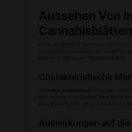
Die unterschiedlichen
cannabisblattfo
Kultivierung der Pflanzen. Indica-Cannab
charakteristisch kräftiges Aussehen ve
was oft auf die Anpassungsfähigkeit g
Ruderalis-Cannabisblätter sind bekann
deutlich von den beiden anderen Arten
Hybridarten von Cannabisblättern kombi
zu einer großen Vielfalt an Blattformen 
Wachstumsprozesse und kann Hinweise 
Art
Merkmale
Indica
Breit, Dunkel
Sativa
Schmal, Hell