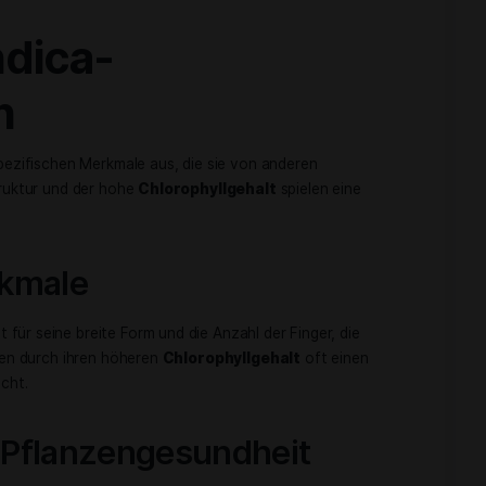
rmen
sind von großer Bedeutung bei der Identifizierung und
isblätter sind tendenziell breiter und dunkler, was ihnen ein
rleiht. Im Gegensatz dazu sind
Sativa-Blätter
schmaler und he
egenüber verschiedenen Klimabedingungen zurückzuführen is
t für ihre schlanke Form und wenige Segmente, wodurch sie 
 unterscheiden.
nieren die Eigenschaften ihrer Indica- und Sativa-Elterntei
führt. Diese Vielfalt an
cannabisblattarten
unterstützt vers
auf die genetischen Hintergründe der Pflanze geben.