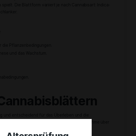
ikator für die Gesundheit und Bedürfnisse der Pflanze. Anha
d -form können Grower Rückschlüsse auf Zustände wie Krank
st das natürliche Pigment Chlorophyll, das die Photosynthes
 Wachstum spielt. Die Blattform variiert je nach Cannabisart:
va-Blätter schlanker.
nisse
hluss über die Pflanzenbedingungen.
ie Photosynthese und das Wachstum.