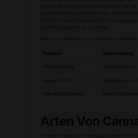
Wasser in Glukose und Sauerstoff zu v
und die Vitalität.
Spaltöffnungen u
Spaltöffnungen, auch Stomata genannt, 
zentrale Rolle bei der Regulierung des
und den Austritt von Sauerstoff. Eine
Spaltöffnungen und somit die Gesundhe
Blattdüngung
Blattdüngung ist eine Methode, bei de
ergänzt die reguläre Nährstoffaufnahm
cannabisblattdiagnose
hilfreich sein, 