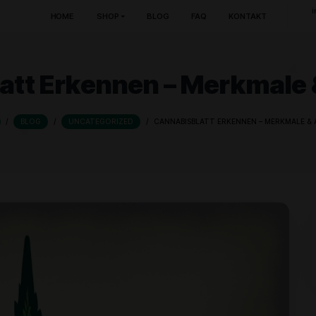
HOME
SHOP
BLOG
FAQ
sblatt Erkennen – M
HOME
/
BLOG
/
UNCATEGORIZED
/
CANNABISBLATT 