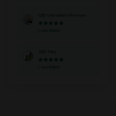
CBD Gel-tablets Premium
Bewertet mit
5
von Admin
von 5
CBD Tabs
Bewertet mit
5
von Admin
von 5