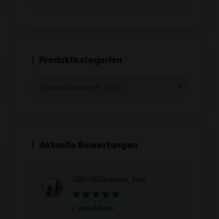
0
von
5
Produktkategorien
Aktuelle Bewertungen
CBD Oil Dropper, 5ml
Bewertet mit
5
von Admin
von 5