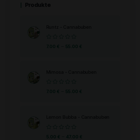
Produkte
Runtz - Cannabuben
Bewertet
–
7.00
€
55.00
€
mit
0
von
5
Mimosa - Cannabuben
Bewertet
–
7.00
€
55.00
€
mit
0
von
5
Lemon Bubba - Cannabuben
Bewertet
–
5.00
€
47.00
€
mit