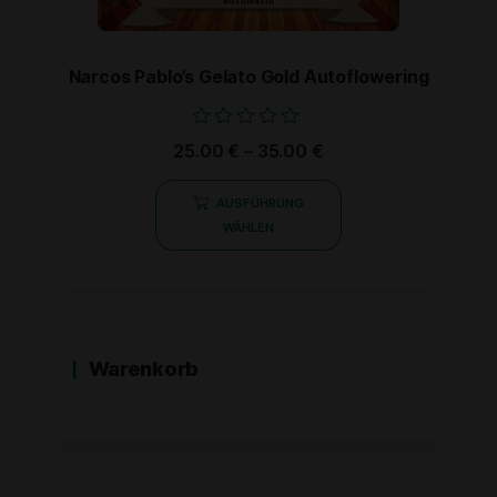
Narcos Pablo’s Gelato Gold Autoflowering
Bewertet
25.00
€
–
35.00
€
mit
0
von
AUSFÜHRUNG
5
WÄHLEN
Warenkorb