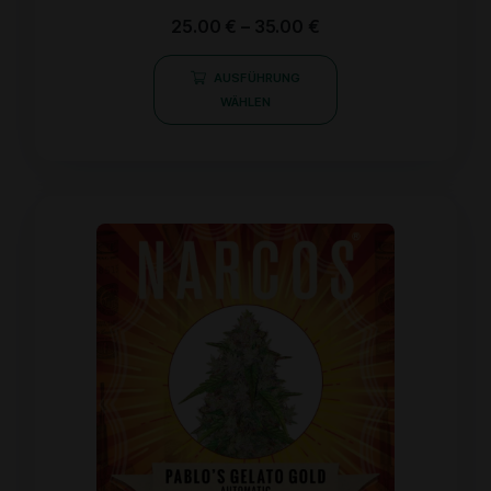
Bewertet
25.00
€
–
35.00
€
mit
0
von
AUSFÜHRUNG
5
WÄHLEN