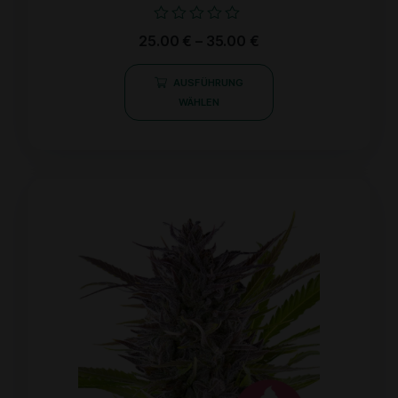
Bewertet
25.00
€
–
35.00
€
mit
0
von
AUSFÜHRUNG
5
WÄHLEN