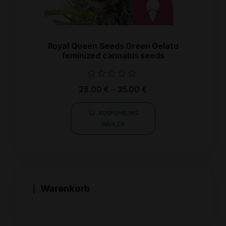
Royal Queen Seeds Green Gelato
feminized cannabis seeds
Bewertet
25.00
€
–
35.00
€
mit
0
von
AUSFÜHRUNG
5
WÄHLEN
Warenkorb