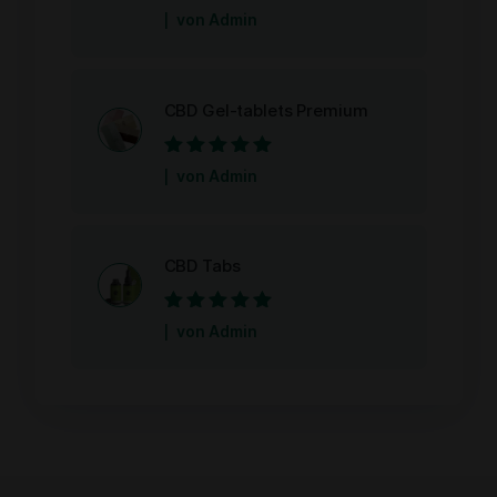
Bewertet mit
5
von Admin
von 5
CBD Gel-tablets Premium
Bewertet mit
5
von Admin
von 5
CBD Tabs
Bewertet mit
5
von Admin
von 5