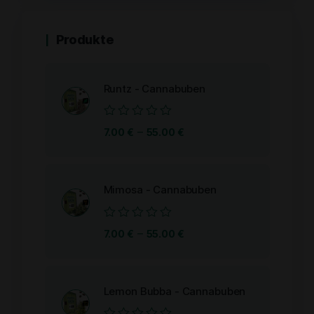
Produkte
Runtz - Cannabuben
Bewertet
–
7.00
€
55.00
€
mit
0
von
5
Mimosa - Cannabuben
Bewertet
–
7.00
€
55.00
€
mit
0
von
5
Lemon Bubba - Cannabuben