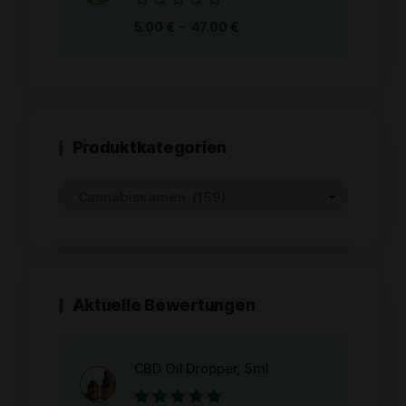
Bewertet
–
5.00
€
47.00
€
mit
0
von
5
Produktkategorien
Aktuelle Bewertungen
CBD Oil Dropper, 5ml