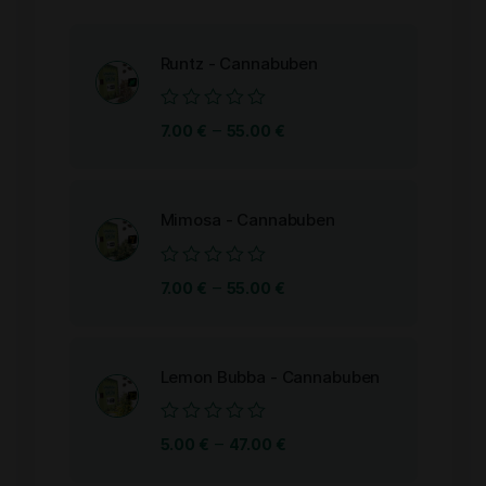
Runtz - Cannabuben
Bewertet
–
7.00
€
55.00
€
mit
0
von
5
Mimosa - Cannabuben
Bewertet
–
7.00
€
55.00
€
mit
0
von
5
Lemon Bubba - Cannabuben
Bewertet
–
5.00
€
47.00
€
mit
0