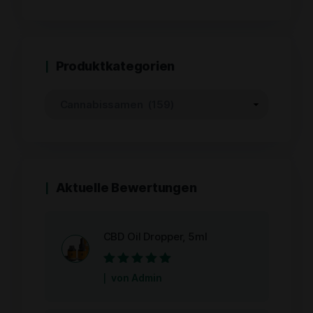
von
5
Produktkategorien
Aktuelle Bewertungen
CBD Oil Dropper, 5ml
Bewertet mit
5
von Admin
von 5