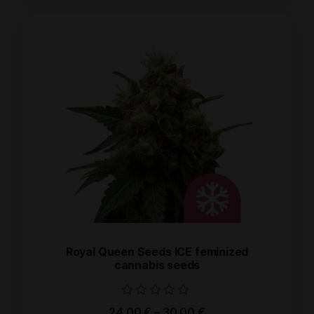
Royal Queen Seeds ICE feminized
cannabis seeds
Bewertet
24.00
€
–
30.00
€