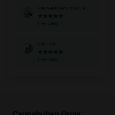
CBD Gel-tablets Premium
Bewertet mit
5
von Admin
von 5
CBD Tabs
Bewertet mit
5
von Admin
von 5
Cannabuben Grow