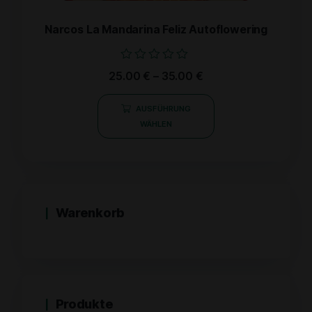
Narcos La Mandarina Feliz Autoflowering
Bewertet
25.00
€
–
35.00
€
mit
0
von
AUSFÜHRUNG
5
WÄHLEN
Warenkorb
Produkte