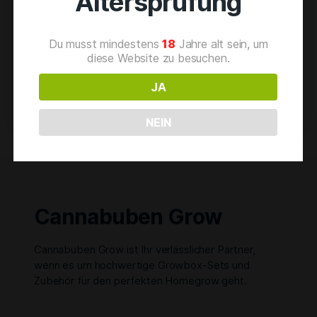
Altersprüfung
Gesundheitliche Vorteile von
Cannabisblättern
Kreative Nutzung von
,
Du musst mindestens
18
Jahre alt sein, um
Cannabisblättern
Rezeptideen mit
,
diese Website zu besuchen.
Cannabisblättern
JA
NEIN
Cannabuben Grow
Cannabuben Grow ist Ihr verlässlicher Partner,
wenn es um hochwertige Growbox-Sets und
Zubehör für den perfekten Homegrow geht.