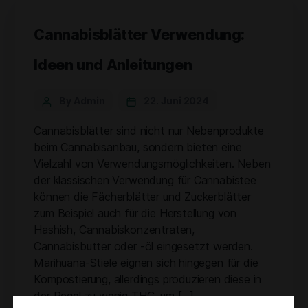
Cannabisblätter Verwendung:
Ideen und Anleitungen
By Admin
22. Juni 2024
Cannabisblätter sind nicht nur Nebenprodukte
beim Cannabisanbau, sondern bieten eine
Vielzahl von Verwendungsmöglichkeiten. Neben
der klassischen Verwendung für Cannabistee
können die Fächerblätter und Zuckerblätter
zum Beispiel auch für die Herstellung von
Hashish, Cannabiskonzentraten,
Cannabisbutter oder -öl eingesetzt werden.
Marihuana-Stiele eignen sich hingegen für die
Kompostierung, allerdings produzieren diese in
der Regel zu wenig THC, um […]