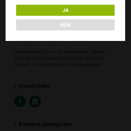
JA
NEIN
Cannabuben Grow
Cannabuben Grow ist Ihr verlässlicher Partner,
wenn es um hochwertige Growbox-Sets und
Zubehör für den perfekten Homegrow geht.
Social Links
Beliebte Kategorien