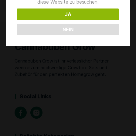
diese Website zu besuchen.
JA
NEIN
Cannabuben Grow
Cannabuben Grow ist Ihr verlässlicher Partner,
wenn es um hochwertige Growbox-Sets und
Zubehör für den perfekten Homegrow geht.
Social Links